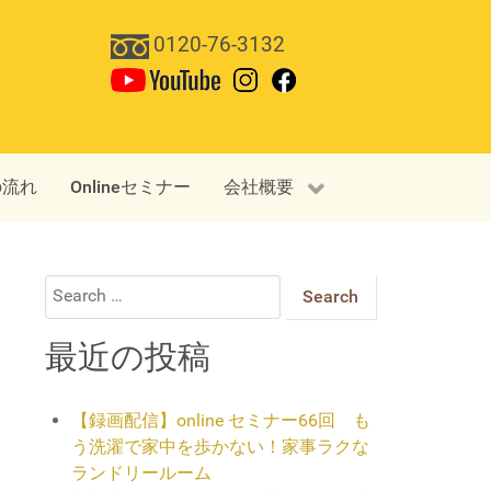
0120-76-3132
の流れ
Onlineセミナー
会社概要
Search
for:
最近の投稿
【録画配信】online セミナー66回 も
う洗濯で家中を歩かない！家事ラクな
ランドリールーム