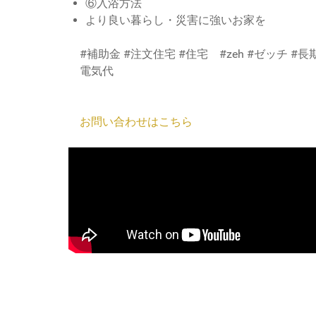
⑥入浴方法
より良い暮らし・災害に強いお家を
#補助金 #注文住宅 #住宅 #zeh #ゼッチ #
電気代
お問い合わせはこちら