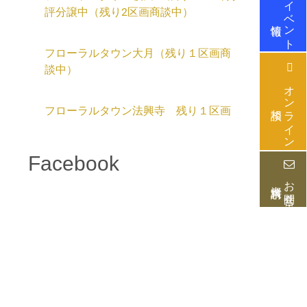
イベント
評分譲中（残り2区画商談中）
情報
フローラルタウン大月（残り１区画商
談中）
オンライン
相談
フローラルタウン法興寺 残り１区画
Facebook
お問合せ・
資料請求