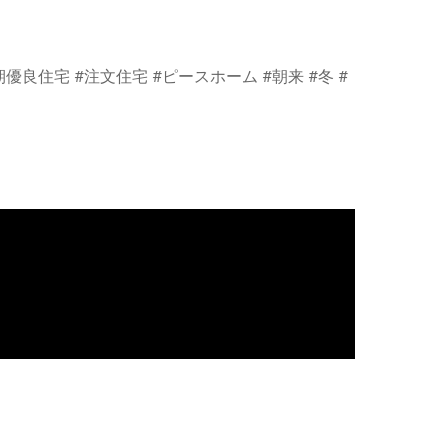
長期優良住宅 #注文住宅 #ピースホーム #朝来 #冬 #