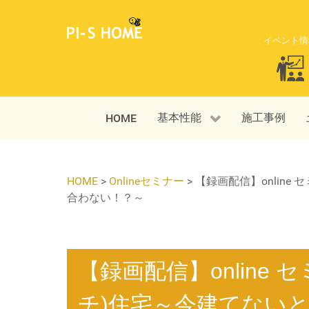
イベント情
基本性能
施工事例
HOME
HOME
>
Onlineセミナー
>
【録画配信】online
合わない！？～
【録画配信】online セ
チ)住宅～今建てない