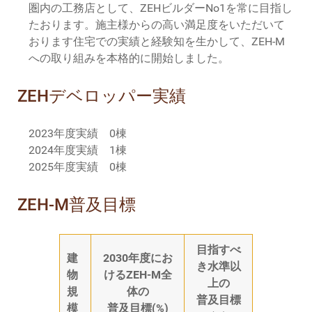
圏内の工務店として、ZEHビルダーNo1を常に目指し
たおります。施主様からの高い満足度をいただいて
おります住宅での実績と経験知を生かして、ZEH-M
への取り組みを本格的に開始しました。
ZEHデベロッパー実績
2023年度実績 0棟
2024年度実績 1棟
2025年度実績 0棟
ZEH-M普及目標
目指すべ
建
2030年度にお
き水準以
物
けるZEH-M全
上の
規
体の
普及目標
模
普及目標(%)