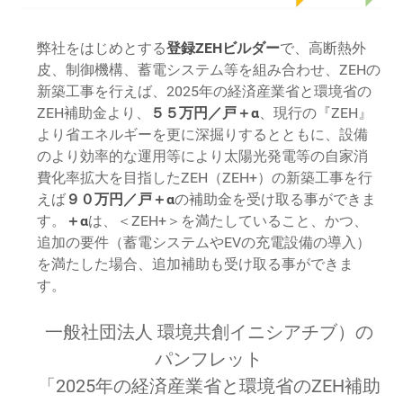
弊社をはじめとする
登録ZEHビルダー
で、高断熱外
皮、制御機構、蓄電システム等を組み合わせ、ZEHの
新築工事を行えば、2025年の経済産業省と環境省の
ZEH補助金より、
５５万円／戸＋α
、現行の『ZEH』
より省エネルギーを更に深掘りするとともに、設備
のより効率的な運用等により太陽光発電等の自家消
費化率拡大を目指したZEH（ZEH+）の新築工事を行
えば
９０万円／戸＋α
の補助金を受け取る事ができま
す。
＋α
は、＜ZEH+＞を満たしていること、かつ、
追加の要件（蓄電システムやEVの充電設備の導入）
を満たした場合、追加補助も受け取る事ができま
す。
一般社団法人 環境共創イニシアチブ）の
パンフレット
「2025年の経済産業省と環境省のZEH補助