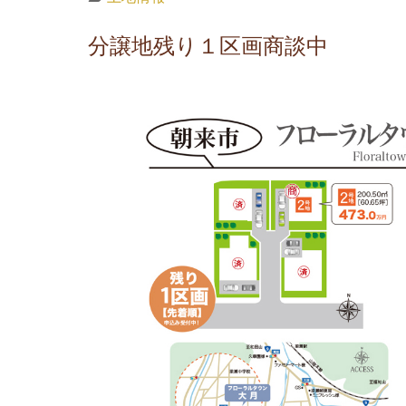
分譲地残り１区画商談中