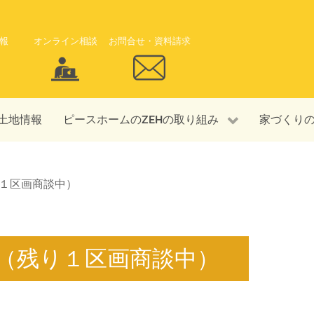
報
オンライン相談
お問合せ・資料請求
土地情報
ピースホームのZEHの取り組み
家づくり
１区画商談中）
（残り１区画商談中）