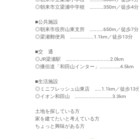
◎朝来市立梁瀬中学校 …………350m／徒歩4分
■公共施設
◎朝来市役所山東支所 …………650m／徒歩7分
◎梁瀬郵便局 …………………1.1km／徒歩13分
■交 通
◎JR梁瀬駅 …………………………………2.0km
◎播但道「和田山インター」………………4.5km
■生活施設
◎ミニフレッシュ山東店 ……1.1km／徒歩13
◎イオン和田山 ……………………………3.3km
土地を探している方
家を建てたいと考えている方
ちょっと興味がある方