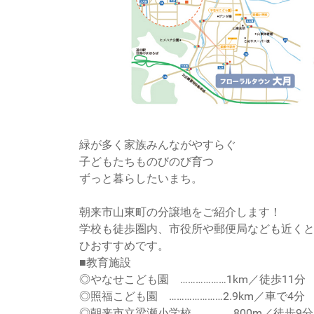
緑が多く家族みんながやすらぐ
子どもたちものびのび育つ
ずっと暮らしたいまち。
朝来市山東町の分譲地をご紹介します！
学校も徒歩圏内、市役所や郵便局なども近く
ひおすすめです。
■教育施設
◎やなせこども園 ………………1km／徒歩11分
◎照福こども園 …………………2.9km／車で4分
◎朝来市立梁瀬小学校 …………800m／徒歩9分