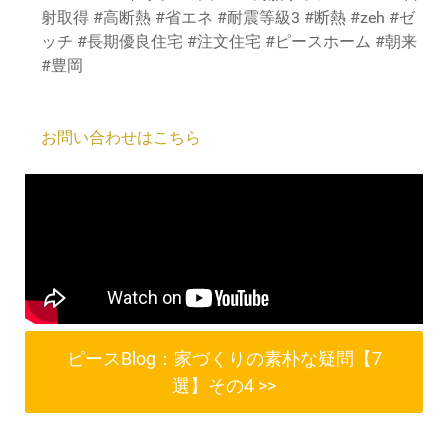
射取得 #高断熱 #省エネ #耐震等級3 #断熱 #zeh #ゼ
ッチ #長期優良住宅 #注文住宅 #ピースホーム #朝来
#豊岡
お問い合わせはこちら
ピースBlog：家づくりの素朴な疑問【7
選】その4 >>